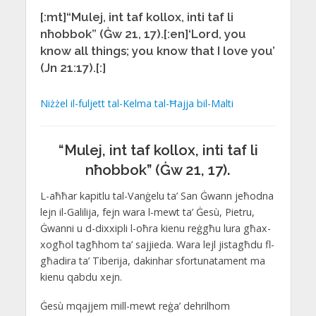
[:mt]“Mulej, int taf kollox, inti taf li
nħobbok” (Ġw 21, 17).[:en]‘Lord, you
know all things; you know that I love you’
(Jn 21:17).[:]
Niżżel il-fuljett tal-Kelma tal-Ħajja bil-Malti
“Mulej, int taf kollox, inti taf li
nħobbok” (Ġw 21, 17).
L-aħħar kapitlu tal-Vanġelu ta’ San Ġwann jeħodna
lejn il-Galilija, fejn wara l-mewt ta’ Ġesù, Pietru,
Ġwanni u d-dixxipli l-oħra kienu reġgħu lura għax-
xogħol tagħhom ta’ sajjieda. Wara lejl jistagħdu fl-
għadira ta’ Tiberija, dakinhar sfortunatament ma
kienu qabdu xejn.
Ġesù mqajjem mill-mewt reġa’ dehrilhom