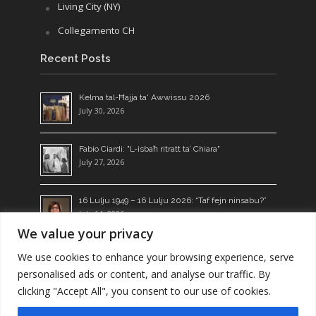
Living City (NY)
Collegamento CH
Recent Posts
Kelma tal-Ħajja ta' Awwissu 2026
July 30, 2026
Fabio Ciardi: "L-isbaħ ritratt ta’ Chiara"
July 27, 2026
16 Lulju 1949 – 16 Lulju 2026: “Taf fejn ninsabu?”
July 14, 2026
We value your privacy
Ngħixu l-Kelma: żerriegħa li tagħti l-frott
We use cookies to enhance your browsing experience, serve
July 13, 2026
personalised ads or content, and analyse our traffic. By
clicking "Accept All", you consent to our use of cookies.
Copyright © 2026. Focolare Movement Malta.