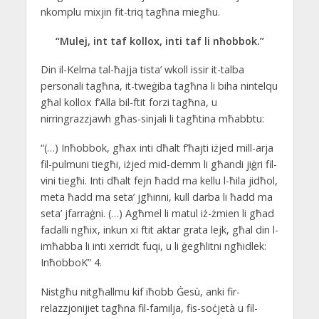
nkomplu mixjin fit-triq tagħna miegħu.
“Mulej, int taf kollox, inti taf li nħobbok.”
Din il-Kelma tal-ħajja tista’ wkoll issir it-talba
personali tagħna, it-tweġiba tagħna li biha nintelqu
għal kollox f’Alla bil-ftit forzi tagħna, u
nirringrazzjawh għas-sinjali li tagħtina mħabbtu:
“(…) Inħobbok, għax inti dħalt f’ħajti iżjed mill-arja
fil-pulmuni tiegħi, iżjed mid-demm li għandi jiġri fil-
vini tiegħi. Inti dħalt fejn ħadd ma kellu l-ħila jidħol,
meta ħadd ma seta’ jgħinni, kull darba li ħadd ma
seta’ jfarraġni. (…) Agħmel li matul iż-żmien li għad
fadalli ngħix, inkun xi ftit aktar grata lejk, għal din l-
imħabba li inti xerridt fuqi, u li ġegħlitni ngħidlek:
InħobboK” 4.
Nistgħu nitgħallmu kif iħobb Ġesù, anki fir-
relazzjonijiet tagħna fil-familja, fis-soċjetà u fil-