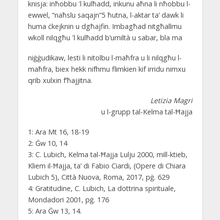
knisja: inħobbu ʹl kulħadd, inkunu aħna li nħobbu l-
ewwel, “naħslu saqajn”5 ħutna, l-aktar ta’ dawk li
huma ċkejknin u dgħajfin. Imbagħad nitgħallmu
wkoll nilqgħu ʹl kulħadd b’umiltà u sabar, bla ma
niġġudikaw, lesti li nitolbu l-maħfra u li nilqgħu l-
maħfra, biex hekk nifhmu flimkien kif irridu nimxu
qrib xulxin f’ħajjitna.
Letizia Magri
u l-grupp tal-Kelma tal-Ħajja
1: Ara Mt 16, 18-19
2: Ġw 10, 14
3: C. Lubich, Kelma tal-Ħajja Lulju 2000, mill-ktieb,
Kliem il-Ħajja, ta’ di Fabio Ciardi, (Opere di Chiara
Lubich 5), Città Nuova, Roma, 2017, pġ. 629
4: Gratitudine, C. Lubich, La dottrina spirituale,
Mondadori 2001, pġ. 176
5: Ara Ġw 13, 14.