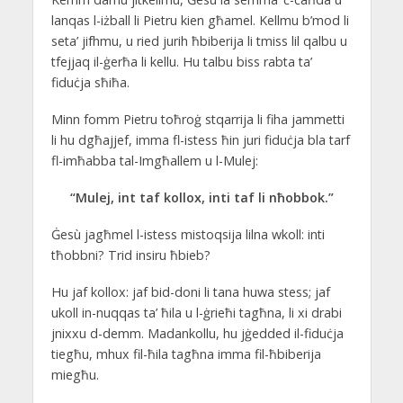
lanqas l-iżball li Pietru kien għamel. Kellmu b’mod li
seta’ jifhmu, u ried jurih ħbiberija li tmiss lil qalbu u
tfejjaq il-ġerħa li kellu. Hu talbu biss rabta ta’
fiduċja sħiħa.
Minn fomm Pietru toħroġ stqarrija li fiha jammetti
li hu dgħajjef, imma fl-istess ħin juri fiduċja bla tarf
fl-imħabba tal-Imgħallem u l-Mulej:
“Mulej, int taf kollox, inti taf li nħobbok.”
Ġesù jagħmel l-istess mistoqsija lilna wkoll: inti
tħobbni? Trid insiru ħbieb?
Hu jaf kollox: jaf bid-doni li tana huwa stess; jaf
ukoll in-nuqqas ta’ ħila u l-ġrieħi tagħna, li xi drabi
jnixxu d-demm. Madankollu, hu jġedded il-fiduċja
tiegħu, mhux fil-ħila tagħna imma fil-ħbiberija
miegħu.