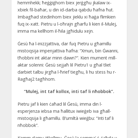
hemmhekk; ħeġġiġhom biex jerġgħu jkalaw ix-
xbiek fil-baħar, u din id-darba qabdu ħafna ħut.
Imbagħad stedinhom biex jieklu xi ħaġa flimkien
fuq ix-xatt. Pietru u l-oħrajn għarfu li kien il-Mulej,
imma ma kellhom il-ħila jgħidulu xejn.
Ġesù ħa l-inizzjattiva, dar fuq Pietru u għamillu
mistoqsija impenjattiva ħafna: “Xmun, bin Ġwanni,
tħobbni int aktar minn dawn?”. Kien mument mill-
aktar solenni: Ġesù sejjaħ lil Pietru1 u għal tliet
darbiet talbu jirgħa l-ħrief tiegħu, li hu stess hu r-
Ragħaj2 tagħhom.
“Mulej, int taf kollox, inti taf li nħobbok”.
Pietru jaf li kien ċaħad lil Ġesù, imma din l-
esperjenza iebsa ma ħallitux iwieġeb iva għall-
mistoqsija li għamillu. B’umiltà wieġbu: “Inti taf li
nħobbok”.
Kemm damu jitkellmu, Ġesù la semma’ ċ-ċaħda u