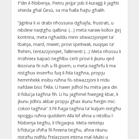
F’din il-ħbiberija, Pietru jerġa’ jsib il-kuraġġ li jagħti
xhieda għal Ġesù, sa ma ħalla ħajtu għalih.
“Jiġrilna li xi drabi nħossuna dgħajfa, frustrati, u
nibdew naqtgħu qalbna: (…) meta naraw kollox ġej
kontrina, meta ngħaddu minn sitwazzjonijiet ta’
tbatija, mard, mwiet, provi spiritwali, nuqqas ta’
ftehim, tentazzjonijiet, fallimenti (…) Meta nħossu li
m’aħniex kapaċi negħlbu ċerti provi li jkunu qed
ikissruna fir-ruħ u fil-ġisem, u meta nagħrfu li ma
nistgħux inserrħu fuq il-ħila tagħna, propju
hemmhekk insibu ruħna fis-sitwazzjoni li rridu
nafdaw biss f’Alla. U hawn jidħol hu meta jara din
il-fiduċja tagħna fih. U hu jagħmel ħwejjeġ kbar, li
jkunu jidhru akbar propju għax ikunu ħerġin miċ-
ċokon tagħna” 3.Fil-ħajja tagħna ta’ kuljum nistgħu
npoġġu ruħna quddiem Alla kif aħna u nitolbu l-
ħbiberija tiegħu, li tfejjaqna. Meta nintelqu
b’fiduċja sħiħa fil-ħniena tiegħu, aħna nkunu
nistgħu nidħlu f’relazzjoni intima mal-Mulej u