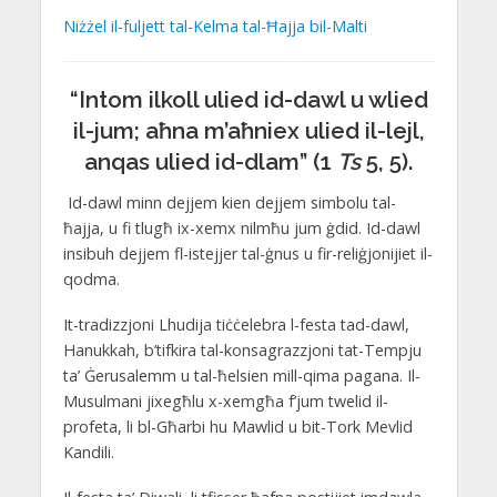
Niżżel il-fuljett tal-Kelma tal-Ħajja bil-Malti
“Intom ilkoll ulied id-dawl u wlied
il-jum; aħna m’aħniex ulied il-lejl,
anqas ulied id-dlam” (1
Ts
5, 5).
Id-dawl minn dejjem kien dejjem simbolu tal-
ħajja, u fi tlugħ ix-xemx nilmħu jum ġdid. Id-dawl
insibuh dejjem fl-istejjer tal-ġnus u fir-reliġjonijiet il-
qodma.
It-tradizzjoni Lhudija tiċċelebra l-festa tad-dawl,
Hanukkah, b’tifkira tal-konsagrazzjoni tat-Tempju
ta’ Ġerusalemm u tal-ħelsien mill-qima pagana. Il-
Musulmani jixegħlu x-xemgħa f’jum twelid il-
profeta, li bl-Għarbi hu Mawlid u bit-Tork Mevlid
Kandili.