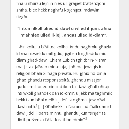
fina u nħarsu lejn in-nies u l-ġrajjiet b’attenzjoni
sħiħa, biex hekk nagħrfu l-pjanijiet imdawlin
tiegħu.
“Intom ilkoll ulied id-dawl u wlied il-jum; aħna
m’aħniex ulied il-lejl, anqas ulied id-dlam”.
Il-ħin kollu, u b’ħilitna kollha, irridu nagħmlu għażla
li biha nitwieldu mill-ġdid, jiġifieri li ngħaddu mid-
dlam għad-dawl. Chiara Lubich tgħid: “In-Nisrani
ma jistax jaħrab mid-dinja, jinħeba jew iqis ir-
reliġjon bħala xi ħaġa privata. Hu jgħix fid-dinja
għax għandu responsabiltà, għandu missjoni
quddiem il-bnedmin: irid ikun ta’ dawl għall-oħrajn.
Inti wkoll għandek dan id-dmir, u jekk ma tagħmilx
hekk tkun bħal melħ li jitlef it-togħma, jew bħal
1
dawl mitfi.
[…] Għalhekk in-Nisrani jrid iħalli dan id-
dawl jiddi ʹl barra minnu, għandu jkun “sinjal” ta’
2
din il-preżenza t’Alla fost il-bnedmin”.