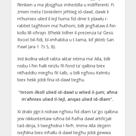
flimkien u ma jibqgħux imheddla u indifferenti. Fi
żmien meta l-bniedem jeħtieġ id-dawl, dawk li
m’humiex ulied il-lejl huma fid-dmir li jdawlu r-
rabtiet tagħhom ma’ ħuthom, billi jingħataw il-ħin
kollu lill-oħrajn. B’hekk tidher il-preżenza ta’ Ġesù
Rxoxt bil-fidi, bl-imħabba u t-tama, kif jikteb San
Pawl (ara 1
Ts
5, 8).
Irid ikollna wkoll rabta aktar intima ma’ Alla, billi
nsibu l-ħin ħalli ninżlu fil-fond ta’ qalbna biex
nitħaddtu miegħu fit-talb, u billi ngħixu Kelmtu
biex hekk jiddi fina id-dawl tiegħu.
“Intom ilkoll ulied id-dawl u wlied il-jum; aħna
m’aħniex ulied il-lejl, anqas ulied id-dlam”.
Xi drabi jiġri li nidraw ngħixu fid-dlam ta’ ġo qalbna
jew nikkuntentaw ruħna bil-ħafna dawl artifiċjali
tad-dinja, li twegħidna l-ferħ. Imma Alla dejjem
isejħilna biex inħallu d-dawl tiegħu jiddi ġewwa