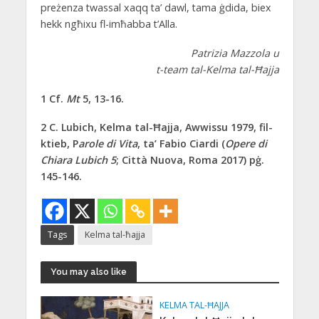
preżenza twassal xaqq ta’ dawl, tama ġdida, biex
hekk ngħixu fl-imħabba t’Alla.
Patrizia Mazzola u
t-team tal-Kelma tal-Ħajja
1 Cf.
Mt
5, 13-16.
2 C. Lubich, Kelma tal-Ħajja, Awwissu 1979, fil-
ktieb, P
arole di Vita
, ta’ Fabio Ciardi (
Opere di
Chiara Lubich 5
; Città Nuova, Roma 2017) pġ.
145-146.
Tags
Kelma tal-ħajja
You may also like
KELMA TAL-ĦAJJA