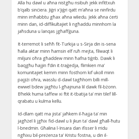
Alla hu dawl u aħna nistgħu nsibuh jekk infittxuh
b’qalb sinċiera. Jiġri x’jiġri qatt m’aħna se ninfirdu
minn imħabbtu għax aħna wliedu. Jekk aħna ċerti
minn dan, id-diffikultajiet li ngħaddu minnhom la
jaħsduna u lanqas jgħaffġuna.
It-terremot li seħħ fit-Turkija u s-Sirja din is-sena
ħalla aktar minn ħamsin elf ruħ mejta, filwaqt li
miljuni oħra għaddew minn ħafna tiġrib. Dawk li
baqgħu ħajjin f’din it-traġedja, flimkien ma’
komunitajiet kemm minn fosthom kif ukoll minn
pajjiżi oħra, wasslu d-dawl tagħhom billi mill-
ewwel bdew jagħtu l-għajnuna lil dawk fil-bżonn.
B’hekk huma taffew xi ftit it-tbatija ta’ min tilef lill-
qrabatu u kulma kellu.
Id-dlam qatt ma jista’ jaħkem il-ħajja ta’ min
jagħżel li jgħix fid-dawl u li jkun ta’ dawl għall-ħutu
l-bnedmin. Għalina l-Insara dan ifisser li rridu
ngħixu bil-preżenza ta’ Kristu fostna, u din il-