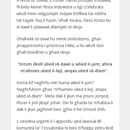
Il-festa ta’ Diwali, li tfisser ħafna postijiet imdawla,
fil-bidu kienet festa Induwista u tiġi ċċelebrata
wkoll minn reliġjonijiet Indjani b’tifkira tar-rebħa
tat-tajjeb fuq il-ħażin. Għall-Insara, Ġesù Kristu hu
d-dawl li jdawwal dlamijiet id-dinja.
Għalhekk id-dawl hu mimli simboliżmu, għax
jirrappreżenta l-preżenza t’Alla, u hu wkoll don
għall-bnedmin u għad-dinja.
“Intom ilkoll ulied id-dawl u wlied il-jum; aħna
m’aħniex ulied il-lejl, anqas ulied id-dlam”.
Imma kif nagħrfu min huma wlied il-jum?
Nagħrfuhom għax “m’humiex ulied il-lejl, anqas
ulied id-dlam”. Meta dak li jkun ma jmurx jorqod,
ifisser li jrid jibqa’ jishar. Din hi għażla ta’ mħabba li
dak li jkun jagħmel biex jgħix il-ħin b’mod sħiħ.
L-istedina urġenti li l-appostlu qed iwassal lill-
komunità ta’ Tessalonika hi biex b’ħeġġa jishru lkoll