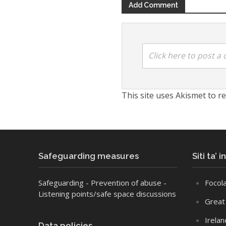
Add Comment
Click here to post 
This site uses Akismet to 
Safeguarding measures
Siti ta’ 
Safeguarding
- Prevention of abuse
-
Focola
Listening points/safe space discussions
Great 
Irelan
Data policies