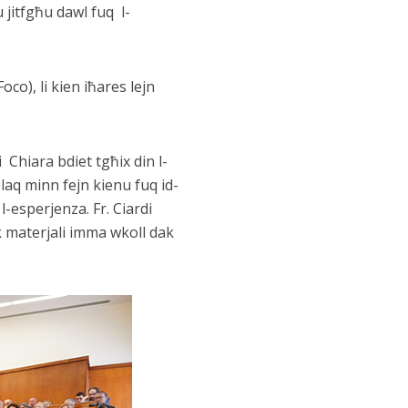
u jitfgħu dawl fuq l-
oco), li kien iħares lejn
i Chiara bdiet tgħix din l-
aq minn fejn kienu fuq id-
l-esperjenza. Fr. Ciardi
ak materjali imma wkoll dak