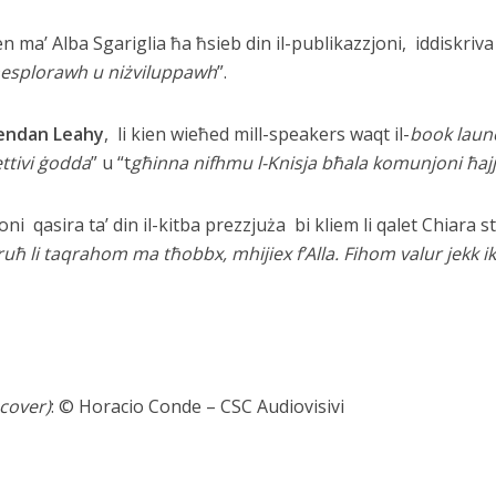
ien ma’ Alba Sgariglia ħa ħsieb din il-publikazzjoni, iddiskriva
esplorawh u niżviluppawh
”.
rendan Leahy
, li kien wieħed mill-speakers waqt il-
book laun
ttivi ġodda
” u “t
għinna nifhmu l-Knisja bħala komunjoni ħajja
i qasira ta’ din il-kitba prezzjuża bi kliem li qalet Chiara st
ruħ li taqrahom ma tħobbx, mhijiex f’Alla. Fihom valur jekk ikun
 cover)
: © Horacio Conde – CSC Audiovisivi