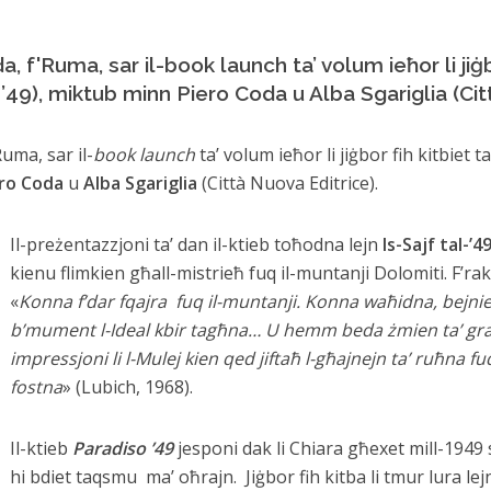
a, f'Ruma, sar il-book launch ta’ volum ieħor li jiġbo
’49), miktub minn Piero Coda u Alba Sgariglia (Cit
Ruma, sar il-
book launch
ta’ volum ieħor li jiġbor fih kitbiet t
ero Coda
u
Alba Sgariglia
(Città Nuova Editrice).
Il-preżentazzjoni ta’ dan il-ktieb toħodna lejn
Is-Sajf tal-’4
kienu flimkien għall-mistrieħ fuq il-muntanji Dolomiti. F’ra
«
Konna f’dar fqajra fuq il-muntanji. Konna waħidna, bej
b’mument l-Ideal kbir tagħna… U hemm beda żmien ta’ grazzj
impressjoni li l-Mulej kien qed jiftaħ l-għajnejn ta’ ruħna fu
fostna
» (Lubich, 1968).
Il-ktieb
Paradiso ’49
jesponi dak li Chiara għexet mill-1949 s
hi bdiet taqsmu ma’ oħrajn. Jiġbor fih kitba li tmur lura le