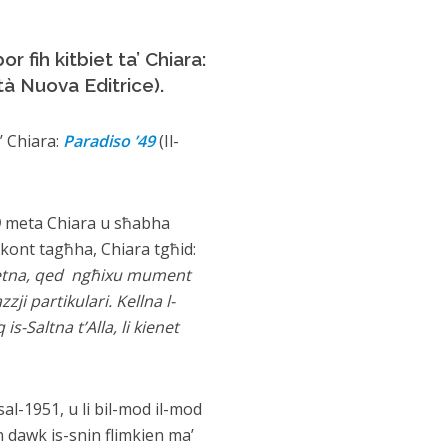
r fih kitbiet ta’ Chiara:
tà Nuova Editrice).
a’ Chiara:
Paradiso ’49
(Il-
9
meta Chiara u sħabha
kkont tagħha, Chiara tgħid:
nietna, qed ngħixu mument
i partikulari. Kellna l-
q is-Saltna
t’Alla, li kienet
al-1951, u li bil-mod il-mod
jn dawk is-snin flimkien ma’