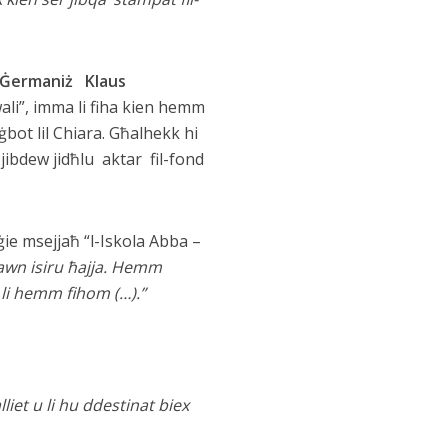
f Ġermaniż Klaus
wali”, imma li fiha kien hemm
ġbot lil Chiara. Għalhekk hi
jibdew jidħlu aktar fil-fond
 ġie msejjaħ “l-Iskola Abba –
dawn isiru ħajja. Hemm
 li hemm fihom (…).”
lliet u li hu ddestinat biex