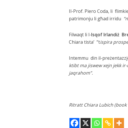
Il-Prof. Piero Coda, li flimk
patrimonju li għad irridu
“n
Filwaqt li l-
Isqof Irlandiż B
Chiara tista’ “t
ispira prospe
Intemmu din il-preżentazzjon
ktibt ma jiswew xejn jekk ir-
jaqrahom”.
Ritratt Chiara Lubich (book