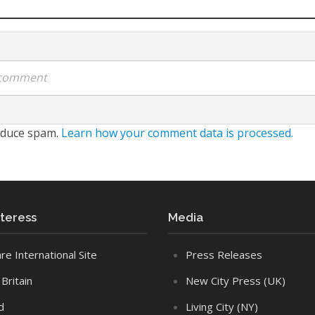
a comment
reduce spam.
Learn how your comment data is processed.
interess
Media
re International Site
Press Releases
Britain
New City Press (UK)
d
Living City (NY)