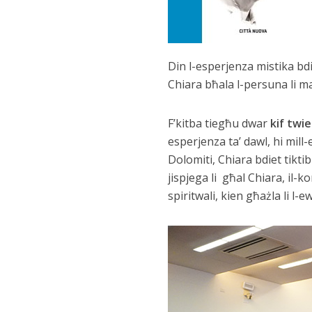
Din l-esperjenza mistika bdiet
Chiara bħala l-persuna li m
F’kitba tiegħu dwar
kif twie
esperjenza ta’ dawl, hi mil
Dolomiti, Chiara bdiet tikti
jispjega li għal Chiara, il-
spiritwali, kien għażla li l-