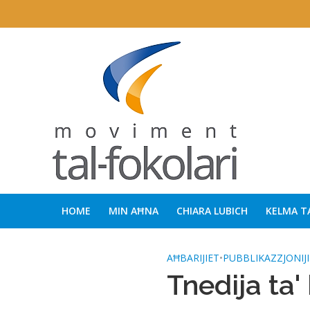
HOME
MIN AĦNA
CHIARA LUBICH
KELMA T
AĦBARIJIET
•
PUBBLIKAZZJONIJI
Tnedija ta'