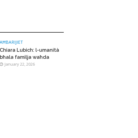
AĦBARIJIET
Chiara Lubich: l-umanità
bħala familja waħda
January 22, 2026