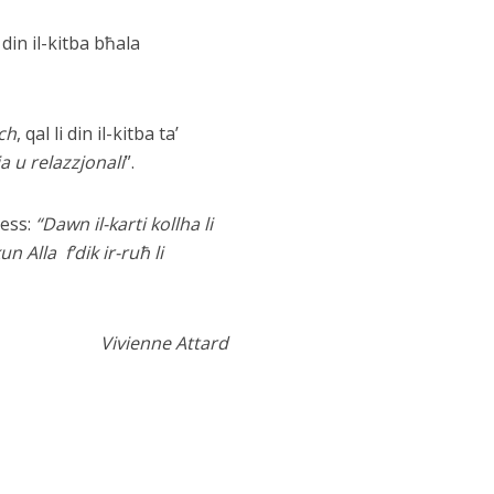
 din il-kitba bħala
ch
, qal li din il-kitba ta’
 u relazzjonali
”.
ess:
“Dawn il-karti kollha li
 Alla f’dik ir-ruħ li
Vivienne Attard