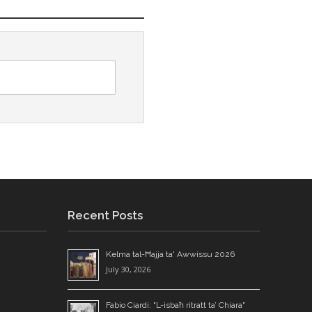
Recent Posts
Kelma tal-Ħajja ta' Awwissu 2026
July 30, 2026
Fabio Ciardi: "L-isbaħ ritratt ta’ Chiara"