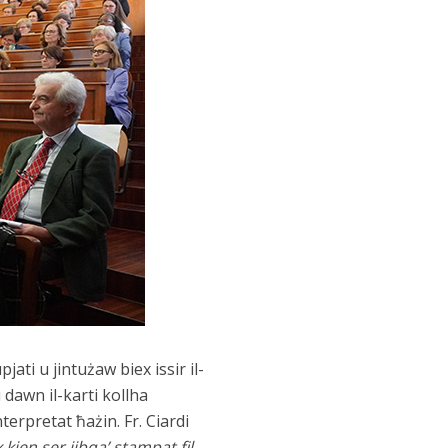
ati u jintużaw biex issir il-
dawn il-karti kollha
terpretat ħażin. Fr. Ciardi
 kien ser jibqa’ stampat fil-