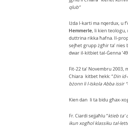
qlub”
Iżda l-karti ma nqerdux, u f
Hemmerle
, li kien teologu
duttrina rikka ħafna. Il-pro
sejħet grupp żgħir ta’ nies
dwar il-kitbiet tal-Ġenna ’49
Fit-22 ta’ Novembru 2003, me
Chiara kitbet hekk: “
Din id-
bżonn li l-Iskola Abba issi
Kien dan li ta bidu għax-xog
Fr. Ciardi sejjaħlu “
ktieb ta’
ikun xogħol klassiku tal-lett