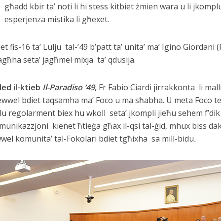
għadd kbir ta’ noti li hi stess kitbiet żmien wara u li jkompl
esperjenza mistika li għexet.
 fis-16 ta’ Lulju tal-’49 b’patt ta’ unita’ ma’ Igino Giordani (F
agħha seta’ jagħmel mixja ta’ qdusija.
led il-ktieb
Il-Paradiso ‘49
,
Fr Fabio Ciardi jirrakkonta li mall
l-ewwel bdiet taqsamha ma’ Foco u ma sħabha. U meta Foco tel
blu regolarment biex hu wkoll seta’ jkompli jieħu sehem f’dik 
komunikazzjoni kienet ħtieġa għax il-qsi tal-ġid, mhux biss d
ewwel komunita’ tal-Fokolari bdiet tgħixha sa mill-bidu
.