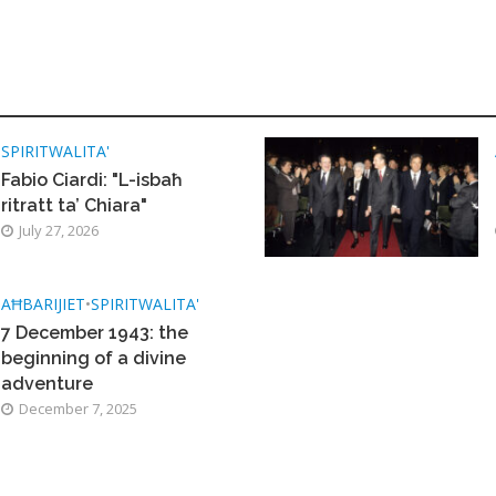
SPIRITWALITA'
Fabio Ciardi: "L-isbaħ
ritratt ta’ Chiara"
July 27, 2026
AĦBARIJIET
•
SPIRITWALITA'
7 December 1943: the
beginning of a divine
adventure
December 7, 2025