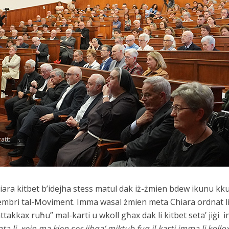
ratt:
hiara kitbet b’idejha stess matul dak iż-żmien bdew ikunu kkupj
mbri tal-Moviment. Imma wasal żmien meta Chiara ordnat li 
takkax ruħu” mal-karti u wkoll għax dak li kitbet seta’ jiġi in
ta li xejn ma kien ser jibqa’ miktub fuq il-karti imma li kollox