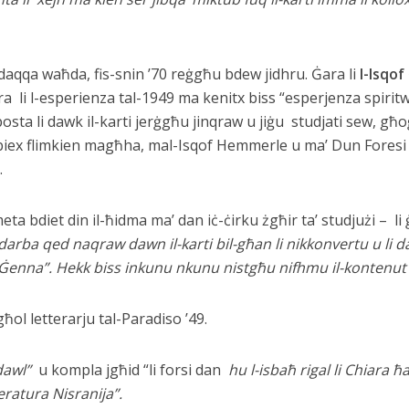
’daqqa waħda, fis-snin ’70 reġgħu bdew jidhru. Ġara li
l-Isqo
, ra li l-esperienza tal-1949 ma kenitx biss “esperjenza spirit
posta li dawk il-karti jerġgħu jinqraw u jiġu studjati sew, għo
 biex flimkien magħha, mal-Isqof Hemmerle u ma’ Dun Foresi 
.
ta bdiet din il-ħidma ma’ dan iċ-ċirku żgħir ta’ studjużi – li
darba qed naqraw dawn il-karti bil-għan li nikkonvertu u li 
r “Ġenna”. Hekk biss inkunu nkunu nistgħu nifhmu il-kontenut
ħol letterarju tal-Paradiso ’49.
 dawl”
u kompla jgħid “li forsi dan
hu l-isbaħ rigal li Chiara ħa
eratura Nisranija”.