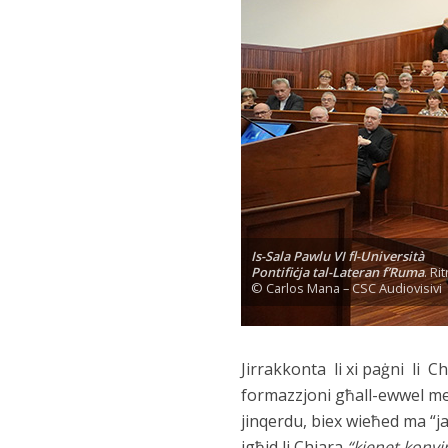
Is-Sala Pawlu VI fl-Università
Pontifiċja tal-Lateran f’Ruma
. Rit
© Carlos Mana – CSC Audiovisivi
Jirrakkonta li xi paġni li C
formazzjoni għall-ewwel me
jinqerdu, biex wieħed ma “jat
jgħid li Chiara
“kienet konvin