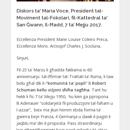
Diskors ta' Maria Voce, President tal-
Moviment tal-Fokolari, fil-Kattedral ta'
San Ġwann, Il-Ħadd, 7 ta’ Mejju 2017.
Eċċellenza President Marie Louise Coleiro Preca,
Eċċellenza Mons. Arċisqof Charles J. Scicluna,
Sinjuri,
Fil-25 ta’ Marzu li għadda fakkarna is-60
anniversarju tal-iffirmar tat-Trattati ta’ Ruma, li taw
bidu għal dik il
-“komunit
à ta’ popli” li Robert
Schuman kellu viżjoni sħiħa tagħha.
Tant hu
hekk
li fis-7 ta’ Mejju 1950, hu kien ġa ppropona
lil Adenauer “solidarjetà fil-produzzjoni tal-faħam u
l-azzar”, biex ma jkun hemm ebda forma ta’
gwerra bejn Franza, il-Ġermanja u dawk il-pajjiżi li
jaqblu ma’ din il-proposta. Pass straordinarju
lejn
rikonċiljazzjoni
bejn popli mfarrka bl-aktar