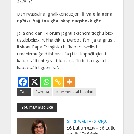
kollha”.
Dan iwassalna għall-konklużjoni
li vale la pena
ngħixu ħajjitna għal skop daqshekk għoli.
Jalla anki dan il-Forum jagħti s-sehem tiegħu biex
tistabbelixxi ruħha dik “L-Ewropa familja ta’ ġnus”,
li skont Papa Franġisku hi “kapaċi twelled
umaniżmu ġdid ibbażat fuq tliet kapaċitajiet: il-
kapaċita’ li tintegra, il-kapaċita’ li tiddjaloga u l-
kapaċita’ li tiġġenera”.
Tags
Ewropa
moviment tal-fokolari
You may also like
SPIRITWALITA'
•
STORJA
16 Lulju 1949 – 16 Lulju