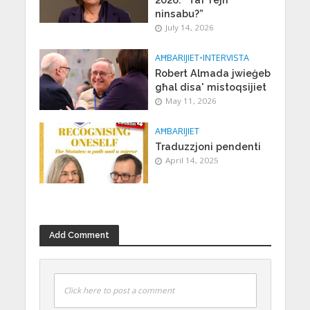
2026: “Taf fejn
ninsabu?”
July 14, 2026
AĦBARIJIET
•
INTERVISTA
Robert Almada jwieġeb
għal disa' mistoqsijiet
May 11, 2026
AĦBARIJIET
Traduzzjoni pendenti
April 14, 2025
Add Comment
Click here to post a comment