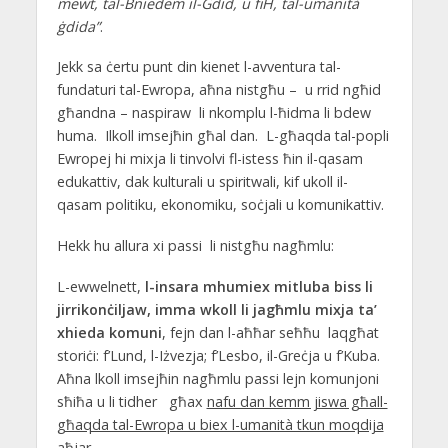
mewt, tal-Bniedem il-Ġdid, u fiH, tal-umanità
ġdida”
.
Jekk sa ċertu punt din kienet l-avventura tal-
fundaturi tal-Ewropa, aħna nistgħu – u rrid ngħid
għandna – naspiraw li nkomplu l-ħidma li bdew
huma. Ilkoll imsejħin għal dan. L-għaqda tal-popli
Ewropej hi mixja li tinvolvi fl-istess ħin il-qasam
edukattiv, dak kulturali u spiritwali, kif ukoll il-
qasam politiku, ekonomiku, soċjali u komunikattiv.
Hekk hu allura xi passi li nistgħu nagħmlu:
L-ewwelnett,
l-insara mhumiex mitluba biss li
jirrikonċiljaw, imma wkoll li jagħmlu mixja ta’
xhieda komuni
, fejn dan l-aħħar seħħu laqgħat
storiċi: f’Lund, l-Iżvezja; f’Lesbo, il-Greċja u f’Kuba.
Aħna lkoll imsejħin nagħmlu passi lejn komunjoni
sħiħa u li tidher għax
nafu dan kemm jiswa għall-
għaqda tal-Ewropa u biex l-umanità tkun moqdija
aħjar.