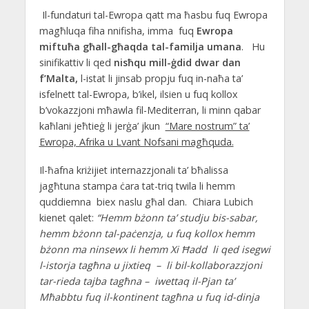
Il-fundaturi tal-Ewropa qatt ma ħasbu fuq Ewropa
magħluqa fiha nnifisha, imma fuq
Ewropa
miftuħa għall-għaqda tal-familja umana
. Hu
sinifikattiv li qed
nisħqu mill-ġdid dwar dan
f’Malta,
l-istat li jinsab propju fuq in-naħa ta’
isfelnett tal-Ewropa, b’ikel, ilsien u fuq kollox
b’vokazzjoni mħawla fil-Mediterran, li minn qabar
kaħlani jeħtieġ li jerġa’ jkun
“Mare nostrum” ta’
Ewropa, Afrika u Lvant Nofsani magħquda.
Il-ħafna kriżijiet internazzjonali ta’ bħalissa
jagħtuna stampa ċara tat-triq twila li hemm
quddiemna biex naslu għal dan. Chiara Lubich
kienet qalet:
“Hemm bżonn ta’ studju bis-sabar,
hemm bżonn tal-paċenzja, u fuq kollox hemm
bżonn ma ninsewx li hemm Xi Ħadd li qed isegwi
l-istorja tagħna u jixtieq – li bil-kollaborazzjoni
tar-rieda tajba tagħna – iwettaq il-Pjan ta’
Mħabbtu fuq il-kontinent tagħna u fuq id-dinja