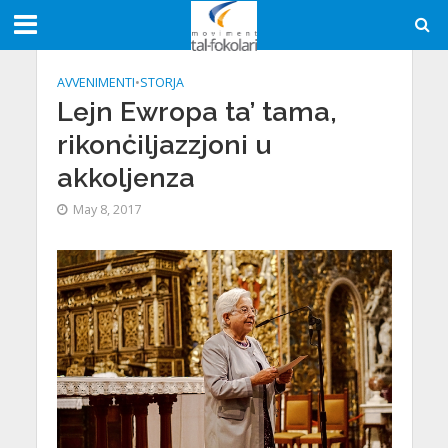
AVVENIMENTI
•
STORJA
Lejn Ewropa ta’ tama,
rikonċiljazzjoni u
akkoljenza
May 8, 2017