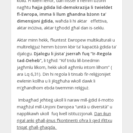
kollu. Fi kliem ieħor, dan ifisser li hemm bżonn
nagħtu
ħajja ġdida lid-demokrazija li twieldet
fl-Ewropa, imma li llum għandna bżonn ta’
dimensjoni ġdida
, waħda li hi aktar effettiva,
aktar inċiżiva, aktar tgħodd għal dan is-seklu.
Aktar minn hekk, f’kuntest Ewropew multikulturali u
multireliġjuż hemm bżonn kbir ta’ kapaċità ġdida ta’
djalogu.
Djalogu li jista’ jserraħ fuq “Ir-Regola
tad-Deheb”,
li tgħid: “Kif tridu lill-bnedmin
jagħmlu lilkom, hekk ukoll agħmlu intom lilhom” (
ara Lq 6,31). Din hi regola li tinsab fir-reliġjonijiet
ewlenin kollha u li jilqgħuha wkoll dawk li
m’għandhom ebda twemmin reliġjuż.
Imbagħad jeħtieġ ukoll li naraw mill-ġdid il-motto
magħżul mill-Unjoni Ewropea “unità u diversità” u
napplikawh ukoll fuq livell istituzzjonali.
Dan ikun
rigal anki għall-ġnus f’kontinenti oħra li qed ifittxu
triqat għall-għaqda.