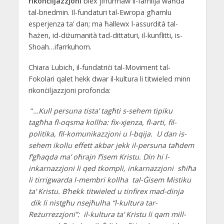
rikonċiljazzjoni
biex jiffurmaw il-familja waħda
tal-bnedmin. Il-fundaturi tal-Ewropa għamlu
esperjenza ta’ dan; ma ħallewx l-assurdità tal-
ħażen, id-diżumanità tad-dittaturi, il-kunflitti, is-
Shoah…ifarrkuhom.
Chiara Lubich, il-fundatriċi tal-Moviment tal-
Fokolari qalet hekk dwar il-kultura li titwieled minn
rikonċiljazzjoni profonda:
“
…Kull persuna tista’ tagħti s-sehem tipiku
tagħha fl-oqsma kollha: fix-xjenza, fl-arti, fil-
politika, fil-komunikazzjoni u l-bqija. U dan is-
sehem ikollu effett akbar jekk il-persuna taħdem
f’għaqda ma’ oħrajn f’isem Kristu. Din hi l-
inkarnazzjoni li qed tkompli, inkarnazzjoni sħiħa
li tirrigwarda l-membri kollha tal-Ġisem Mistiku
ta’ Kristu. B’hekk titwieled u tinfirex mad-dinja
dik li nistgħu nsejħulha “l-kultura tar-
Reżurrezzjoni”: il-kultura ta’ Kristu li qam mill-