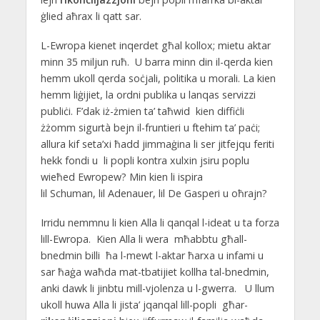
ġlied aħrax li qatt sar.
L-Ewropa kienet inqerdet għal kollox; mietu aktar
minn 35 miljun ruħ. U barra minn din il-qerda kien
hemm ukoll qerda soċjali, politika u morali. La kien
hemm liġijiet, la ordni publika u lanqas servizzi
publiċi. F’dak iż-żmien ta’ taħwid kien diffiċli
żżomm sigurtà bejn il-fruntieri u ftehim ta’ paċi;
allura kif seta’xi ħadd jimmaġina li ser jitfejqu feriti
hekk fondi u li popli kontra xulxin jsiru poplu
wieħed Ewropew? Min kien li ispira
lil Schuman, lil Adenauer, lil De Gasperi u oħrajn?
Irridu nemmnu li kien Alla li qanqal l-ideat u ta forza
lill-Ewropa. Kien Alla li wera mħabbtu għall-
bnedmin billi ħa l-mewt l-aktar ħarxa u infami u
sar ħaġa waħda mat-tbatijiet kollha tal-bnedmin,
anki dawk li jinbtu mill-vjolenza u l-gwerra. U llum
ukoll huwa Alla li jista’ jqanqal lill-popli għar-