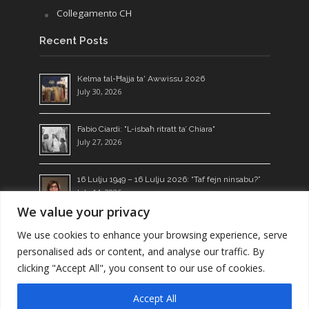
Collegamento CH
Recent Posts
Kelma tal-Ħajja ta' Awwissu 2026
July 30, 2026
Fabio Ciardi: "L-isbaħ ritratt ta’ Chiara"
July 27, 2026
16 Lulju 1949 – 16 Lulju 2026: “Taf fejn ninsabu?”
July 14, 2026
We value your privacy
Ngħixu l-Kelma: żerriegħa li tagħti l-frott
We use cookies to enhance your browsing experience, serve
July 13, 2026
personalised ads or content, and analyse our traffic. By
clicking "Accept All", you consent to our use of cookies.
Copyright © 2026. Focolare Movement Malta.
Accept All
Registered as a Voluntary Organisation:
Fondazzjoni