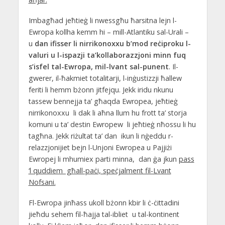
Imbagħad jeħtieġ li nwessgħu ħarsitna lejn l-
Ewropa kollha kemm hi – mill-Atlantiku sal-Urali –
u
dan ifisser li nirrikonoxxu b’mod reċiproku l-
valuri u l-ispazji ta’kollaborazzjoni minn fuq
s’isfel tal-Ewropa, mil-lvant sal-punent
. Il-
gwerer, il-ħakmiet totalitarji, l-inġustizzji ħallew
feriti li hemm bżonn jitfejqu. Jekk iridu nkunu
tassew bennejja ta’ għaqda Ewropea, jeħtieġ
nirrikonoxxu li dak li aħna llum hu frott ta’ storja
komuni u ta’ destin Ewropew li jeħtieġ nħossu li hu
tagħna. Jekk riżultat ta’ dan ikun li nġeddu r-
relazzjonijiet bejn l-Unjoni Ewropea u Pajjiżi
Ewropej li mhumiex parti minna, dan ġa jkun
pass
‘l quddiem għall-paċi, speċjalment fil-Lvant
Nofsani.
Fl-Ewropa jinħass ukoll bżonn kbir li ċ-ċittadini
jieħdu sehem fil-ħajja tal-ibliet u tal-kontinent