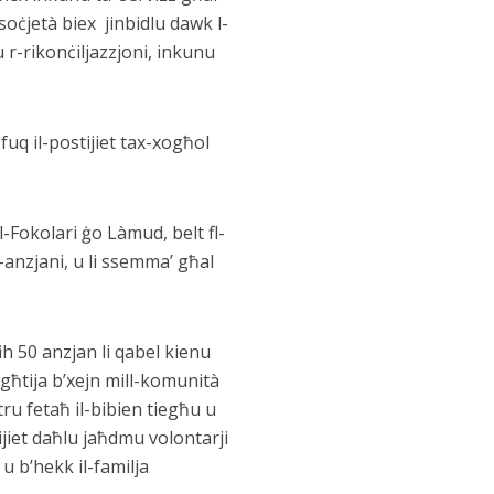
soċjetà biex jinbidlu dawk l-
 r-rikonċiljazzjoni, inkunu
fuq il-postijiet tax-xogħol
al-Fokolari ġo Làmud, belt fl-
l-anzjani, u li ssemma’ għal
ih 50 anzjan li qabel kienu
ogħtija b’xejn mill-komunità
tru fetaħ il-bibien tiegħu u
nijiet daħlu jaħdmu volontarji
u b’hekk il-familja