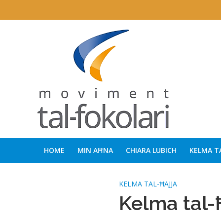
HOME
MIN AĦNA
CHIARA LUBICH
KELMA T
KELMA TAL-ĦAJJA
Kelma tal-