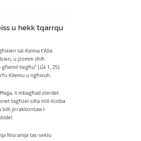
iss u hekk tqarrqu
ixien tal-Kelma t’Alla.
elsien, u jżomm sħiħ
l-għemil tiegħu” (
Ġk
1, 25).
ħrfu Kliemu u ngħixuh.
l-Ħajja, li mbagħad xterdet
enet tagħżel silta mill-Kotba
illi jirrakkontaw l-
bidel.
nja Nisranija tas-seklu