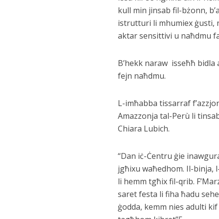
kull min jinsab fil-bżonn, b
istrutturi li mhumiex ġusti,
aktar sensittivi u naħdmu fa
B’hekk naraw isseħħ bidla aw
fejn naħdmu.
L-imħabba tissarraf f’azzjonij
Amazzonja tal-Perù li tinsab 
Chiara Lubich.
“Dan iċ-Ċentru ġie inawgurat
jgħixu waħedhom. Il-binja, l
li hemm tgħix fil-qrib. F’Ma
saret festa li fiha ħadu sehe
ġodda, kemm nies adulti kif 