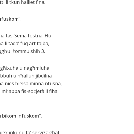
li tkun ħalliet fina.
nfuskom”.
tna tas-Sema fostna. Hu
 li taqa’ fuq art tajba,
jibqgħu jżommu sħiħ 3.
k ngħixuha u nagħmluha
obbuh u nħalluh jibdilna
rna nies ħielsa minna nfusna,
 mħabba fis-soċjetà li fiha
u bikom infuskom”.
iex inkunu ta’ servizz għal