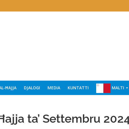
AL-ĦAJJA
DJALOGI
MEDIA
KUNTATTI
MALTI
Ħajja ta’ Settembru 202