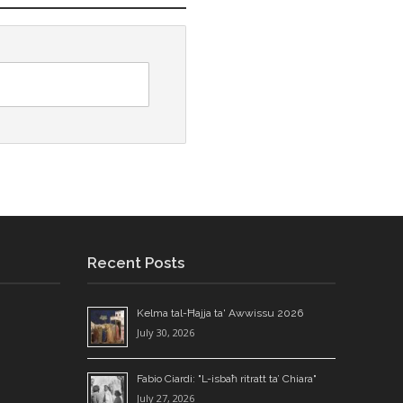
Recent Posts
Kelma tal-Ħajja ta' Awwissu 2026
July 30, 2026
Fabio Ciardi: "L-isbaħ ritratt ta’ Chiara"
July 27, 2026