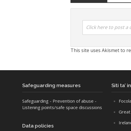
Click here to post 
This site uses Akismet to 
Safeguarding measures
Siti ta’ 
Safeguarding
- Prevention of abuse
-
Focola
Listening points/safe space discussions
Great 
Irelan
Data policies