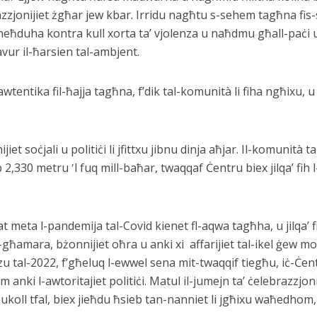
’azzjonijiet żgħar jew kbar. Irridu nagħtu s-sehem tagħna fis-
 neħduha kontra kull xorta ta’ vjolenza u naħdmu għall-paċi u
vur il-ħarsien tal-ambjent.
tentika fil-ħajja tagħna, f’dik tal-komunità li fiha ngħixu, u 
iet soċjali u politiċi li jfittxu jibnu dinja aħjar. Il-komunità t
2,330 metru ʹl fuq mill-baħar, twaqqaf Ċentru biex jilqa’ fih 
 meta l-pandemija tal-Covid kienet fl-aqwa tagħha, u jilqa’ f
-għamara, bżonnijiet oħra u anki xi affarijiet tal-ikel ġew m
rzu tal-2022, f’għeluq l-ewwel sena mit-twaqqif tiegħu, iċ-Ċen
m anki l-awtoritajiet politiċi. Matul il-jumejn ta’ ċelebrazzjo
ukoll tfal, biex jieħdu ħsieb tan-nanniet li jgħixu waħedhom, 