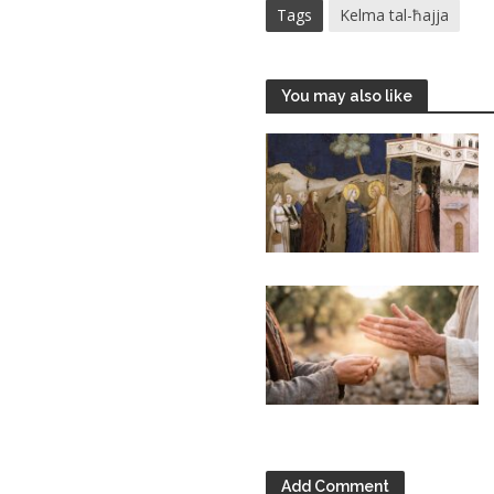
Tags
Kelma tal-ħajja
You may also like
Add Comment