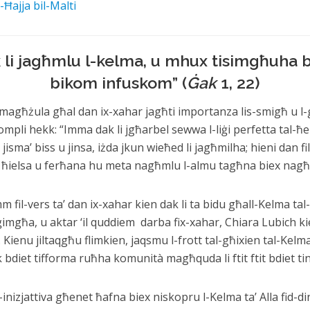
l-Ħajja bil-Malti
li jagħmlu l-kelma, u mhux tisimgħuha b
bikom infuskom” (
Ġak
1, 22)
magħżula għal dan ix-xahar jagħti importanza lis-smigħ u l-għ
tkompli hekk: “Imma dak li jgħarbel sewwa l-liġi perfetta tal-ħ
isma’ biss u jinsa, iżda jkun wieħed li jagħmilha; hieni dan fi
ies ħielsa u ferħana hu meta nagħmlu l-almu tagħna biex nag
m fil-vers ta’ dan ix-xahar kien dak li ta bidu għall-Kelma ta
ġimgħa, u aktar ‘il quddiem darba fix-xahar, Chiara Lubich ki
nu jiltaqgħu flimkien, jaqsmu l-frott tal-għixien tal-Kelma b
diet tifforma ruħha komunità magħquda li ftit ftit bdiet tin
-inizjattiva għenet ħafna biex niskopru l-Kelma ta’ Alla fid-di