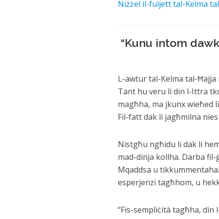
Niżżel il-fuljett tal-Kelma ta
“Kunu intom dawk 
L-awtur tal-Kelma tal-Ħajja 
Tant hu veru li din l-Ittra 
magħha, ma jkunx wieħed li j
Fil-fatt dak li jagħmilna n
Nistgħu ngħidu li dak li hem
mad-dinja kollha. Darba fil-
Mqaddsa u tikkummentaha. Kie
esperjenzi tagħhom, u hekk b
“Fis-sempliċità tagħha, din l