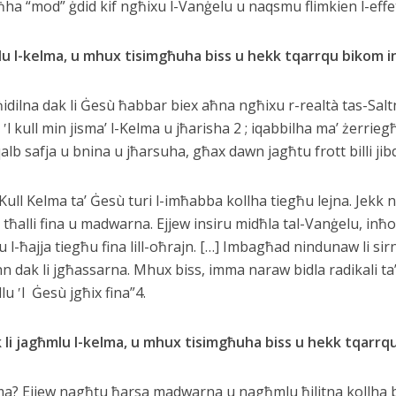
 “mod” ġdid kif ngħixu l-Vanġelu u naqsmu flimkien l-effetti 
lu l-kelma, u mhux tisimgħuha biss u hekk tqarrqu bikom i
għidilna dak li Ġesù ħabbar biex aħna ngħixu r-realtà tas-Sal
kull min jisma’ l-Kelma u jħarisha 2 ; iqabbilha ma’ żerriegħa
b’qalb safja u bnina u jħarsuha, għax dawn jagħtu frott billi 
“Kull Kelma ta’ Ġesù turi l-imħabba kollha tiegħu lejna. Jek
tħalli fina u madwarna. Ejjew insiru midħla tal-Vanġelu, inħ
l-ħajja tiegħu fina lill-oħrajn. […] Imbagħad nindunaw li si
 dak li jgħassarna. Mhux biss, imma naraw bidla radikali ta’
u ʹl Ġesù jgħix fina”4.
li jagħmlu l-kelma, u mhux tisimgħuha biss u hekk tqarrq
elma? Ejjew nagħtu ħarsa madwarna u nagħmlu ħilitna kollha b