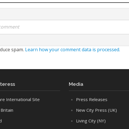
a comment
reduce spam.
Learn how your comment data is processed.
interess
Media
re International Site
Press Releases
Britain
New City Press (UK)
d
Living City (NY)