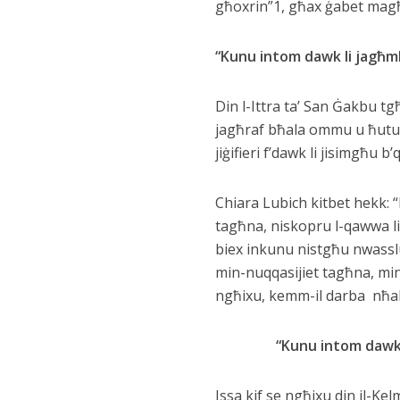
għoxrin”1, għax ġabet magħha
“Kunu intom dawk li jagħm
Din l-Ittra ta’ San Ġakbu t
jagħraf bħala ommu u ħutu ʹl 
jiġifieri f’dawk li jisimgħu 
Chiara Lubich kitbet hekk: 
tagħna, niskopru l-qawwa li 
biex inkunu nistgħu nwasslu 
min-nuqqasijiet tagħna, minn
ngħixu, kemm-il darba nħall
“Kunu intom dawk 
Issa kif se ngħixu din il-K