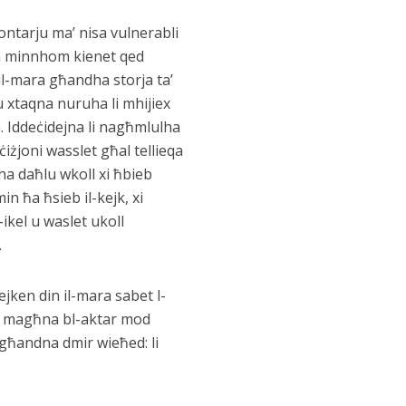
ntarju ma’ nisa vulnerabli
da minnhom kienet qed
 il-mara għandha storja ta’
u xtaqna nuruha li mhijiex
a. Iddeċidejna li nagħmlulha
iżjoni wasslet għal tellieqa
iha daħlu wkoll xi ħbieb
n ħa ħsieb il-kejk, xi
ikel u waslet ukoll
.
ejken din il-mara sabet l-
em magħna bl-aktar mod
 għandna dmir wieħed: li