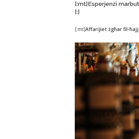
[:mt]Esperjenzi marbut
[:]
[:mt]
Affarijiet żgħar fil-ħaj