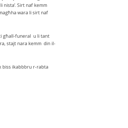
li nista’. Sirt naf kemm
magħha wara li sirt naf
i għall-funeral u li tant
ra, stajt nara kemm din il-
x biss ikabbbru r-rabta