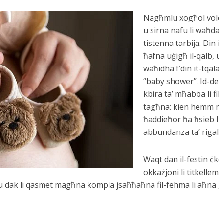
Nagħmlu xogħol volo
u sirna nafu li waħ
tistenna tarbija. Din
ħafna uġigħ il-qalb, 
waħidha f’din it-tqal
“baby shower”. Id-deċ
kbira ta’ mħabba li f
tagħna: kien hemm mi
ħaddieħor ħa ħsieb l-
abbundanza ta’ rigal
Waqt dan il-festin ċk
okkażjoni li titkell
ix u dak li qasmet magħna kompla jsaħħaħna fil-fehma li aħna