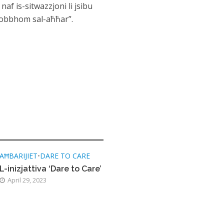
naf is-sitwazzjoni li jsibu
nħobbhom sal-aħħar”.
AĦBARIJIET
•
DARE TO CARE
L-inizjattiva ‘Dare to Care’
April 29, 2023