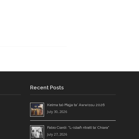
Recent Posts
Kelma tal-Ħajja ta' Awwissu 2026
July 30, 2026
Fabio Ciardi: "L-isbaħ ritratt ta’ Chiara"
July 27, 2026