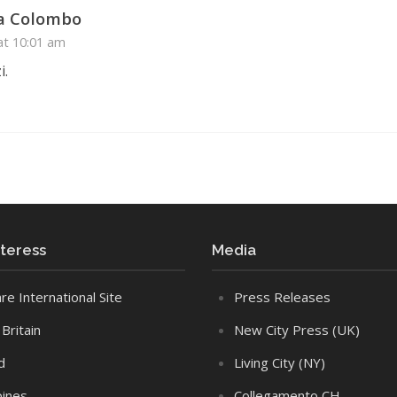
a Colombo
at 10:01 am
i.
interess
Media
re International Site
Press Releases
Britain
New City Press (UK)
d
Living City (NY)
pines
Collegamento CH