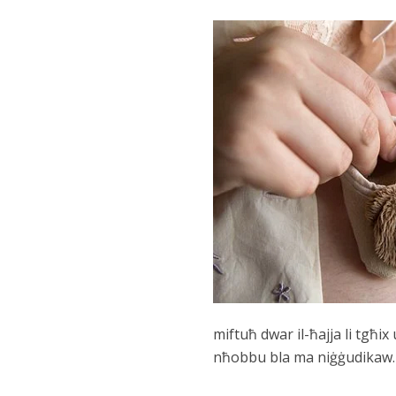
miftuħ dwar il-ħajja li tgħ
nħobbu bla ma niġġudikaw.