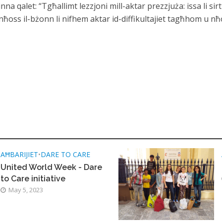
a qalet: “Tgħallimt lezzjoni mill-aktar prezzjuża: issa li sirt 
nħoss il-bżonn li nifhem aktar id-diffikultajiet tagħhom u 
AĦBARIJIET
•
DARE TO CARE
United World Week - Dare
to Care initiative
May 5, 2023