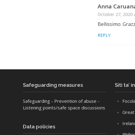
Anna Caruan
October 27, 2020 
Bellissimo. Grazz
REPLY
Safeguarding measures
Siti ta’ 
Safeguarding
- Prevention of abuse
-
Focola
Listening points/safe space discussions
Great 
Irelan
Data policies
Philip