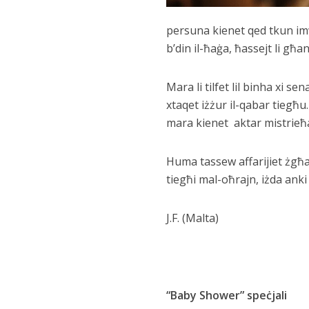
persuna kienet qed tkun imwe
b’din il-ħaġa, ħassejt li għa
Mara li tilfet lil binha xi s
xtaqet iżżur il-qabar tiegħu
mara kienet aktar mistrieħ
Huma tassew affarijiet żgħa
tiegħi mal-oħrajn, iżda anki 
J.F. (Malta)
“Baby Shower” speċjali