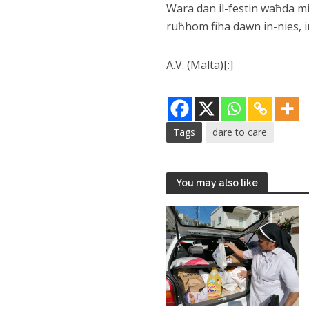
Wara dan il-festin waħda minn
ruħhom fiha dawn in-nies, i
A.V. (Malta)[:]
Tags
dare to care
You may also like