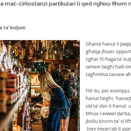
a maċ-ċirkostanzi partikulari li qed ngħixu fihom
ja ta’ kuljum
G
ħandi ħanut li jlaq
għalija jfisser opport
żgħar fil-ħajja ta’ k
sehem tiegħi ħalli tin
tagħmilna tassew aħw
Ftit ilu, per eżempju,
ħanut tiegħi; ħassejt
sid ta’ dan il-ħanut u 
Mhux l-ewwel darba, li
jkollu bżonn ta’ xi li
biex inwarrab il-pjaniji