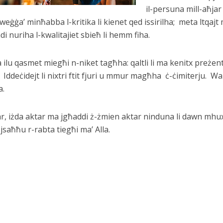
il-persuna mill-aħjar 
ġġa’ minħabba l-kritika li kienet qed issirilha; meta ltqajt 
ndi nuriha l-kwalitajiet sbieħ li hemm fiha.
ena ilu qasmet miegħi n-niket tagħha: qaltli li ma kenitx preżent
. Iddeċidejt li nixtri ftit fjuri u mmur magħha ċ-ċimiterju. Wa
a.
r, iżda aktar ma jgħaddi ż-żmien aktar ninduna li dawn mhu
jsaħħu r-rabta tiegħi ma’ Alla.