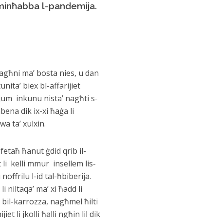
 minħabba l-pandemija.
qagħni ma’ bosta nies, u dan
unita’ biex bl-affarijiet
uljum inkunu nista’ nagħti s-
bena dik ix-xi ħaġa li
a ta’ xulxin.
 fetaħ ħanut ġdid qrib il-
 li kelli mmur insellem lis-
noffrilu l-id tal-ħbiberija.
 niltaqa’ ma’ xi ħadd li
ft bil-karrozza, nagħmel ħilti
et li jkolli ħalli ngħin lil dik