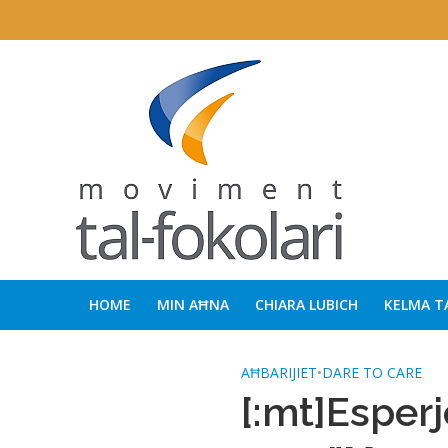
HOME
MIN AĦNA
CHIARA LUBICH
KELMA T
AĦBARIJIET
•
DARE TO CARE
[:mt]Esperj